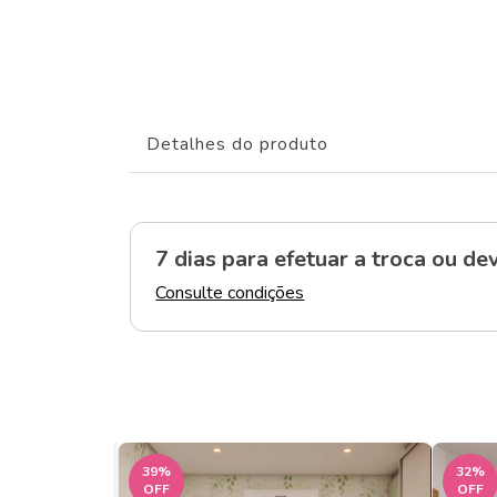
Detalhes do produto
7 dias para efetuar a troca
ou dev
Consulte condições
39
%
32
%
OFF
OFF