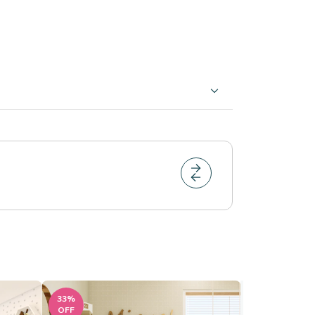
33
%
32
%
OFF
OFF