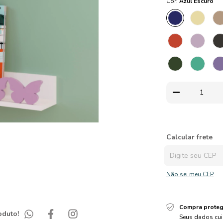
Cor:
Azul Escuro
Entregas para o CEP
Calcular frete
Não sei meu CEP
Compra proteg
oduto!
Seus dados cui