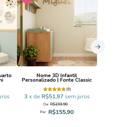
uarto
Nome 3D Infantil
Papel de 
ni
Personalizado | Fonte Classic
Infanti
(8)
uros
3
x de
R$51,97
sem juros
3
x de
R
R$233,90
De:
D
R$155,90
Por:
Po