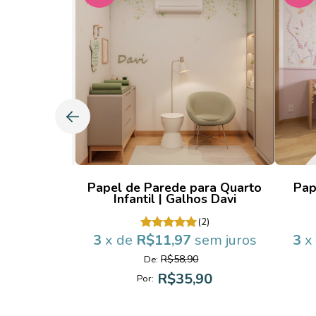
Xadrez Kai
Papel de Parede para Quarto
Pap
Infantil | Galhos Davi
(2)
(2)
sem juros
3
x de
R$11,97
sem juros
3
x
R$58,90
De:
90
R$35,90
Por: