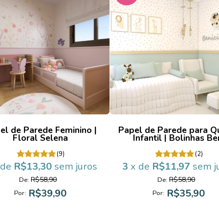
el de Parede Feminino |
Papel de Parede para Q
Floral Selena
Infantil | Bolinhas Be
(9)
(2)
 de
R$13,30
sem juros
3
x de
R$11,97
sem j
R$58,90
R$58,90
De:
De:
R$39,90
R$35,90
Por:
Por: