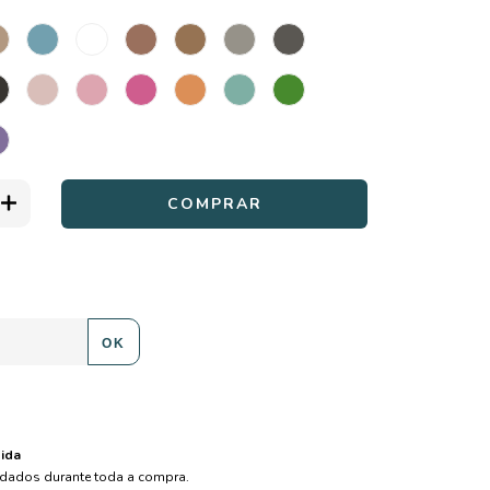
ALTERAR CEP
:
OK
ida
dados durante toda a compra.