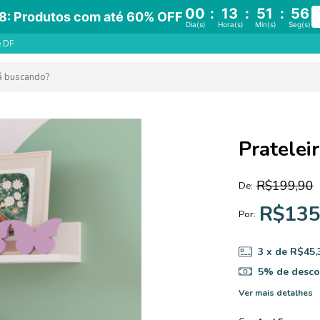
00
:
13
:
51
:
55
8: Produtos com até 60% OFF
Dia(s)
Hora(s)
Min(s)
Seg(s)
e DF
Pratelei
R$199,90
De:
R$135
Por:
3
x de
R$45,
5% de desco
Ver mais detalhes