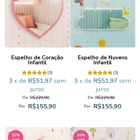
Espelho de Coração
Espelho de Nuvens
Infantil
Infantil
(3)
(3)
3
x de
R$51,97
sem
3
x de
R$51,97
sem
juros
juros
R$229,90
R$229,90
De:
De:
R$155,90
R$155,90
Por:
Por:
32
%
32
%
OFF
OFF