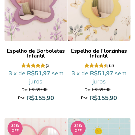
Espelho de Borboletas
Espelho de Florzinhas
Infantil
Infantil
(3)
(3)
3
x de
R$51,97
sem
3
x de
R$51,97
sem
juros
juros
R$229,90
R$229,90
De:
De:
R$155,90
R$155,90
Por:
Por:
32
%
32
%
OFF
OFF