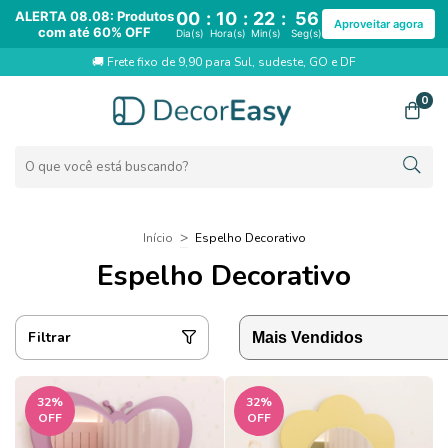
ALERTA 08.08: Produtos
00
:
10
:
22
:
56
Aproveitar agora
com até 60% OFF
Dia(s)
Hora(s)
Min(s)
Seg(s)
🚚 Frete fixo de 9,90 para Sul, sudeste, GO e DF
0
>
Início
Espelho Decorativo
Espelho Decorativo
Filtrar
32
%
32
%
OFF
OFF