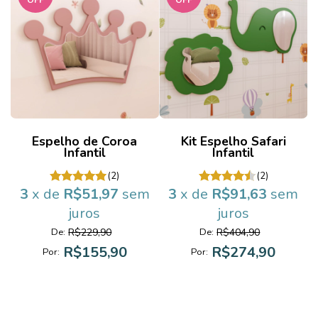
Espelho de Coroa
Kit Espelho Safari
Infantil
Infantil
(2)
(2)
3
x de
R$51,97
sem
3
x de
R$91,63
sem
juros
juros
R$229,90
R$404,90
De:
De:
R$155,90
R$274,90
Por:
Por: