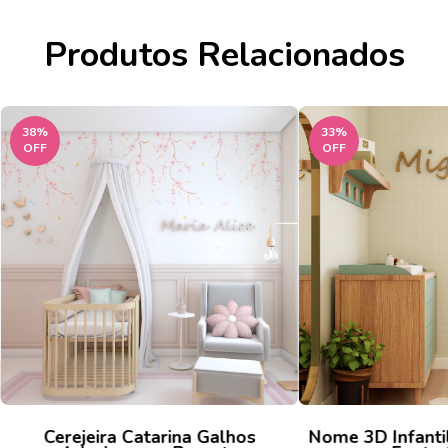
Produtos Relacionados
38
%
33
%
OFF
OFF
Cerejeira Catarina Galhos
Nome 3D Infantil