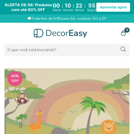
ALERTA 08.08: Produtos
00
:
10
:
22
:
55
Aproveitar agora
com até 60% OFF
Dia(s)
Hora(s)
Min(s)
Seg(s)
🚚 Frete fixo de 9,90 para Sul, sudeste, GO e DF
0
40
%
OFF