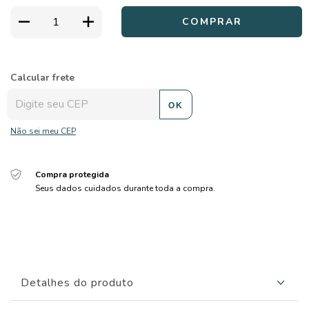
ALTERAR CEP
Entregas para o CEP:
Calcular frete
OK
Não sei meu CEP
Compra protegida
Seus dados cuidados durante toda a compra.
Detalhes do produto