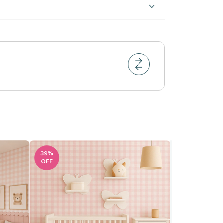
39
%
39
%
OFF
OFF