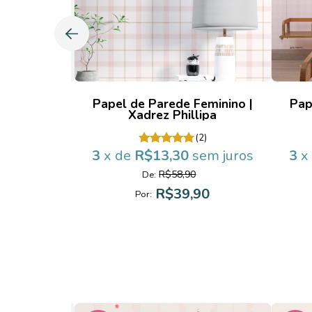
eminino |
Papel de Parede Feminino |
Pap
arina
Xadrez Phillipa
(6)
(2)
sem juros
3
x de
R$13,30
sem juros
3
x
R$58,90
De:
90
R$39,90
Por: