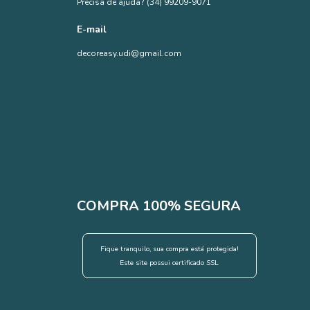
Precisa de ajuda? (34) 99209-9071
E-mail
decoreasy.udi@gmail.com
COMPRA 100% SEGURA
Fique tranquilo, sua compra está protegida!
Este site possui certificado SSL