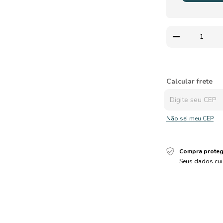
Entregas para o CEP
Calcular frete
Não sei meu CEP
Compra proteg
Seus dados cui