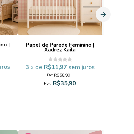
no |
Papel de
Papel de Parede Feminino |
Xad
Xadrez Kaila
uros
3
x de
R
3
x de
R$11,97
sem juros
R$58,90
D
De:
R$35,90
Po
Por: