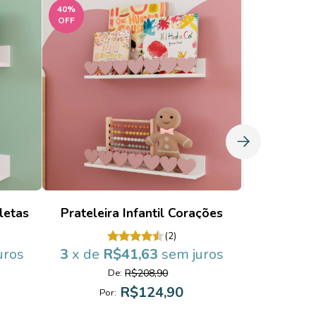
40
%
30
%
OFF
OFF
letas
Prateleira Infantil Corações
Rodamei
(2)
uros
3
x de
R$41,63
sem juros
3
x de
R
R$208,90
De:
D
R$124,90
Por:
Po