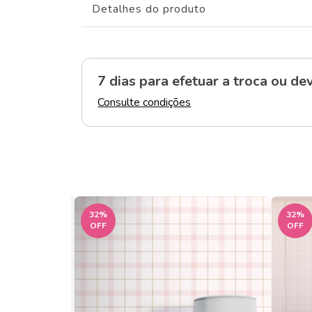
Detalhes do produto
7 dias para efetuar a troca
ou dev
Consulte condições
32
%
32
%
OFF
OFF