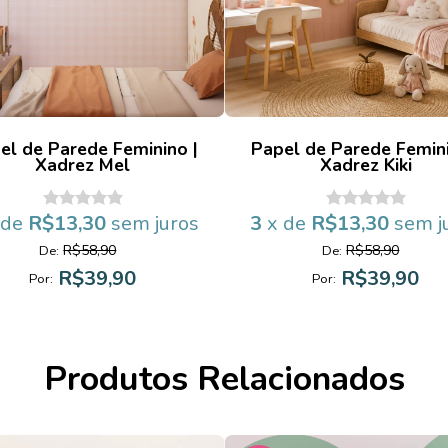
el de Parede Feminino |
Papel de Parede Femini
Xadrez Mel
Xadrez Kiki
 de
R$13,30
sem juros
3
x de
R$13,30
sem j
R$58,90
R$58,90
De:
De:
R$39,90
R$39,90
Por:
Por:
Produtos Relacionados