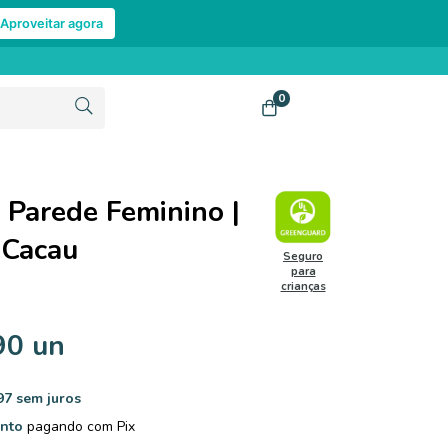
Aproveitar agora
0
 Parede Feminino |
 Cacau
Seguro
para
crianças
90 un
97
sem juros
nto
pagando com Pix