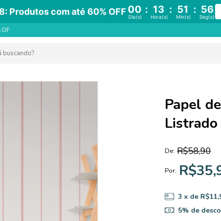
00
:
13
:
51
:
55
8: Produtos com até 60% OFF
Dia(s)
Hora(s)
Min(s)
Seg(s)
e DF
Papel de
Listrado
R$58,90
De:
R$35,
Por:
3
x de
R$11,
5% de desco