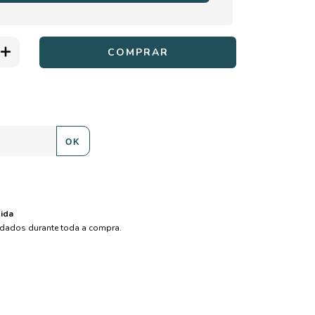
ALTERAR CEP
:
OK
ida
dados durante toda a compra.