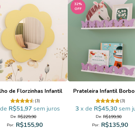
32
%
OFF
ho de Florzinhas Infantil
Prateleira Infantil Borbo
(3)
(3)
 de
R$51,97
sem juros
3
x de
R$45,30
sem j
R$229,90
R$199,90
De:
De:
R$155,90
R$135,90
Por:
Por: