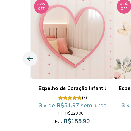
32
%
32
%
OFF
OFF
rílico 3D:
Espelho de Coração Infantil
Espel
rsonalizado
(3)
(1)
3
x de
R$51,97
sem juros
3
x
sem juros
R$229,90
De:
0
R$155,90
Por:
,90