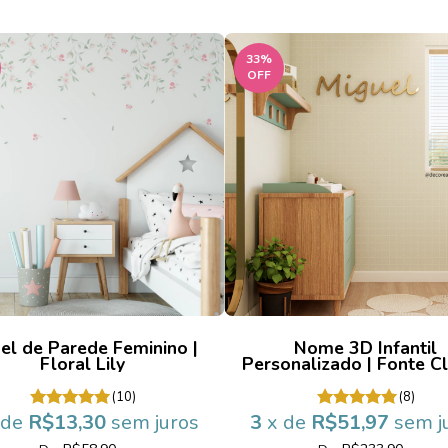
33
%
OFF
el de Parede Feminino |
Nome 3D Infantil
Floral Lily
Personalizado | Fonte Cl
(10)
(8)
 de
R$13,30
sem juros
3
x de
R$51,97
sem j