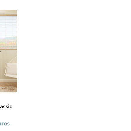
assic
uros