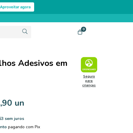
Aproveitar agora
0
lhos Adesivos em
Seguro
para
crianças
,90 un
63
sem juros
nto
pagando com Pix