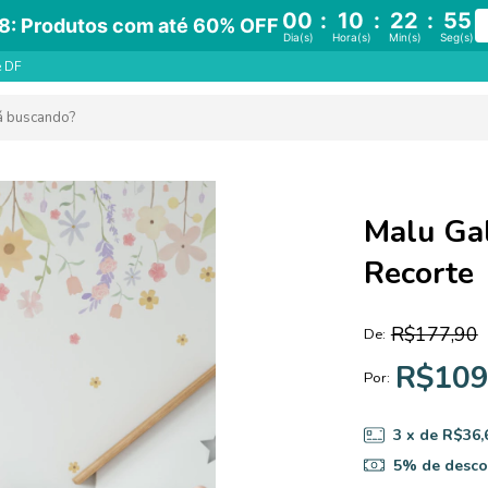
00
:
10
:
22
:
55
8: Produtos com até 60% OFF
Dia(s)
Hora(s)
Min(s)
Seg(s)
e DF
Malu Ga
Recorte
R$177,90
De:
R$109
Por:
3
x de
R$36,
5% de desco