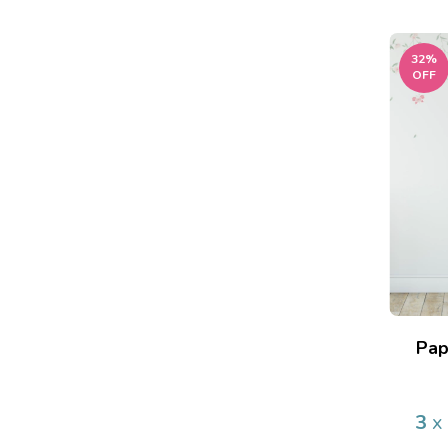
32
%
OFF
Pap
3
x