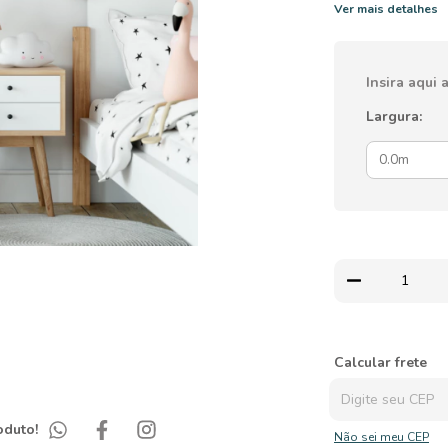
Ver mais detalhes
Insira aqui
Largura:
Entregas para o CEP
Calcular frete
oduto!
Não sei meu CEP