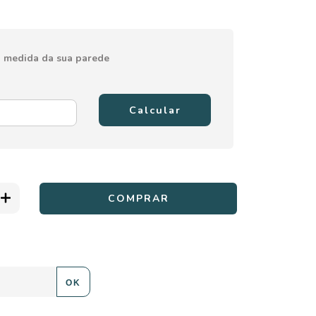
 a medida da sua parede
Calcular
ALTERAR CEP
:
OK