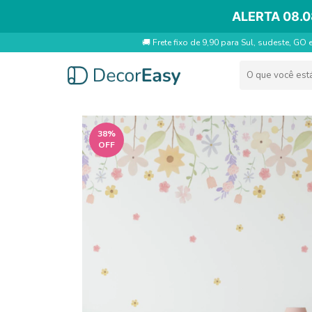
ALERTA 08.0
🚚 Frete fixo de 9,90 para Sul, sudeste, GO 
38
%
OFF