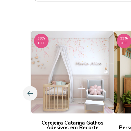
38
%
33
%
OFF
OFF
eminino |
Cerejeira Catarina Galhos
rela
Adesivos em Recorte
Pers