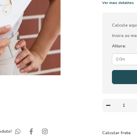
Ver mais detalhes
Calcule aqu
Insira as m
Altura:
oduto!
Entregas para o CEP
Calcular frete