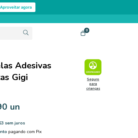
Aproveitar agora
0
elas Adesivas
as Gigi
Seguro
para
crianças
90 un
63
sem juros
nto
pagando com Pix