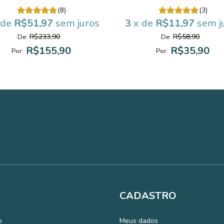
(8)
(3)
 de
R$51,97
sem juros
3
x de
R$11,97
sem j
R$233,90
R$58,90
De:
De:
R$155,90
R$35,90
Por:
Por:
CADASTRO
o
Meus dados