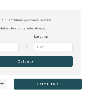
i a quantidade que você precisa.
edidas de sua parede abaixo.
Largura:
x
Calcular
ALTERAR CEP
: