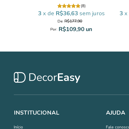
(1)
(8)
sem juros
3
x de
R$36,63
sem juros
3
x
R$177,90
De:
90
R$109,90 un
Por:
INSTITUCIONAL
AJUDA
Início
Fale conosc