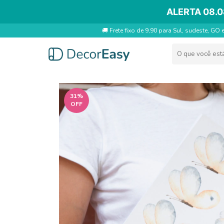
ALERTA 08.0
🚚 Frete fixo de 9,90 para Sul, sudeste, GO 
31
%
OFF