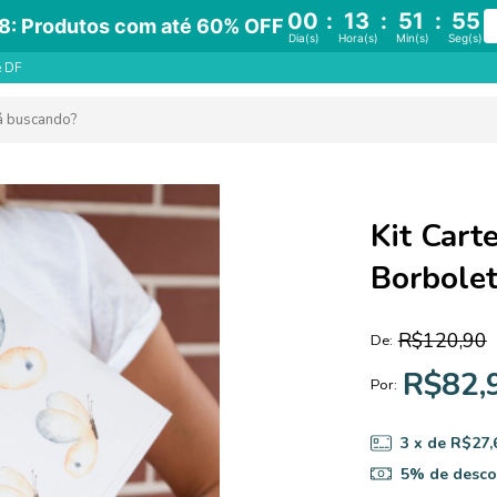
00
:
13
:
51
:
54
8: Produtos com até 60% OFF
Dia(s)
Hora(s)
Min(s)
Seg(s)
e DF
Kit Cart
Borbolet
R$120,90
De:
R$82,
Por:
3
x de
R$27,
5% de desco