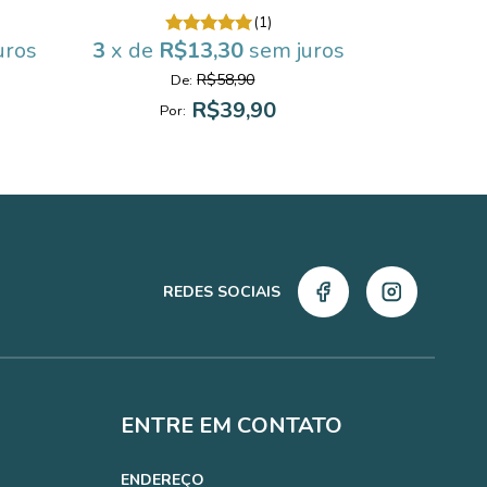
(1)
uros
3
x de
R$13,30
sem juros
3
x de
R
R$58,90
De:
D
R$39,90
Por:
Po
REDES SOCIAIS
ENTRE EM CONTATO
ENDEREÇO