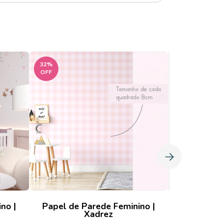
32
%
39
%
OFF
OFF
no |
Papel de Parede Feminino |
Papel de
Xadrez
Xad